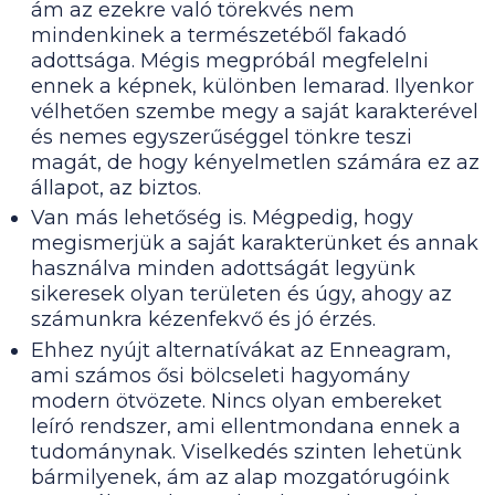
ám az ezekre való törekvés nem
mindenkinek a természetéből fakadó
adottsága. Mégis megpróbál megfelelni
ennek a képnek, különben lemarad. Ilyenkor
vélhetően szembe megy a saját karakterével
és nemes egyszerűséggel tönkre teszi
magát, de hogy kényelmetlen számára ez az
állapot, az biztos.
Van más lehetőség is. Mégpedig, hogy
megismerjük a saját karakterünket és annak
használva minden adottságát legyünk
sikeresek olyan területen és úgy, ahogy az
számunkra kézenfekvő és jó érzés.
Ehhez nyújt alternatívákat az Enneagram,
ami számos ősi bölcseleti hagyomány
modern ötvözete. Nincs olyan embereket
leíró rendszer, ami ellentmondana ennek a
tudománynak. Viselkedés szinten lehetünk
bármilyenek, ám az alap mozgatórugóink