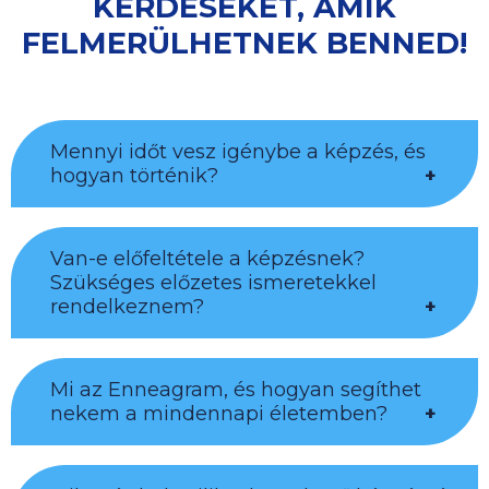
KÉRDÉSEKET, AMIK
FELMERÜLHETNEK BENNED!
Mennyi időt vesz igénybe a képzés, és
hogyan történik?
Van-e előfeltétele a képzésnek?
16 óra személyes oktatás tekintettel arra,
Szükséges előzetes ismeretekkel
hogy mély önismereti utazásra invitálunk.
rendelkeznem?
Mi az Enneagram, és hogyan segíthet
Nem kell előképzettség, sőt javasoljuk,
nekem a mindennapi életemben?
hogy a képzés után merülj csak el a
témában, tekintettel arra, hogy így sokkal
nagyobb befogadási lehetőséged van.