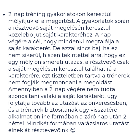
2. nap tréning gyakorlatokon keresztül
mélyítjük el a megértést. A gyakorlatok során
a résztvevő saját megélésén keresztül
közelebb jut saját karakteréhez. A nap
végére a cél, hogy mindenki megtalálja a
saját karakterét. De azzal sincs baj, ha ez
nem sikerül, hiszen tekintettel arra, hogy ez
egy mély önismereti utazás, a résztvevő csak
a saját megélésen keresztül találhat rá a
karakterére, ezt tiszteletben tartva a trénerek
nem fogják megmondani a megoldást.
Amennyiben a 2. nap végére nem tudta
azonosítani valaki a saját karakterét, úgy
folytatja tovább az utazást az önkeresésben,
és a trénerek biztosítanak egy visszatérő
alkalmat online formában a záró nap után 2
héttel. Mindkét formában varázslatos utazást
élnek át résztevevőink 😊.