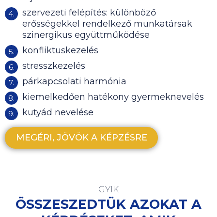
szervezeti felépítés: különböző
erősségekkel rendelkező munkatársak
szinergikus együttműködése
konfliktuskezelés
stresszkezelés
párkapcsolati harmónia
kiemelkedően hatékony gyermeknevelés
kutyád nevelése
MEGÉRI, JÖVÖK A KÉPZÉSRE
GYIK
ÖSSZESZEDTÜK AZOKAT A