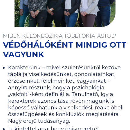
MIBEN KÜLÖNBÖZIK A TÖBBI OKTATÁSTÓL?
VÉDŐHÁLÓKÉNT MINDIG OTT
VAGYUNK
Karakterünk – mivel születésünktől kezdve
táplálja viselkedésünket, gondolatainkat,
érzéseinket, félelmeinket, vágyainkat –
annyira részünk, hogy a pszichológia
„vakfolt”-ként definiálja. Tanulható, így a
karakterek azonosítása révén magunk is
képessé válhatunk a viselkedési, reakcióbeli
összefüggések és konklúziók meglátására.
Nagy erejű tudásanyag.
Tekintettel arra, hogy önismeretről