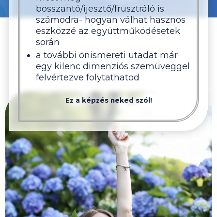
bosszantó/ijesztő/frusztráló is
számodra- hogyan válhat hasznos
eszközzé az együttműködésetek
során
a további önismereti utadat már
egy kilenc dimenziós szemüveggel
felvértezve folytathatod
Ez a képzés neked szól!