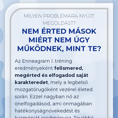
MILYEN PROBLÉMÁRA NYÚJT
MEGOLDÁST?
NEM ÉRTED MÁSOK
MIÉRT NEM ÚGY
MŰKÖDNEK, MINT TE?
Az Enneagram I. tréning
eredményeként
felismered,
megérted és elfogadod saját
karakteredet
, mely a legbelső
mozgatórugóként vezérel életed
során. Ezzel nagyban nő az
önelfogadásod, ami önmagában
hatékonyságnövekedést és