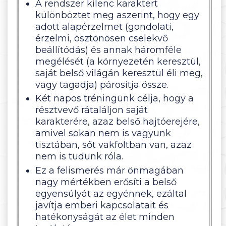
A rendszer kilenc karaktert
különböztet meg aszerint, hogy egy
adott alapérzelmet (gondolati,
érzelmi, ösztönösen cselekvő
beállítódás) és annak háromféle
megélését (a környezetén keresztül,
saját belső világán keresztül éli meg,
vagy tagadja) párosítja össze.
Két napos tréningünk célja, hogy a
résztvevő rátaláljon saját
karakterére, azaz belső hajtóerejére,
amivel sokan nem is vagyunk
tisztában, sőt vakfoltban van, azaz
nem is tudunk róla.
Ez a felismerés már önmagában
nagy mértékben erősíti a belső
egyensúlyát az egyénnek, ezáltal
javítja emberi kapcsolatait és
hatékonyságát az élet minden