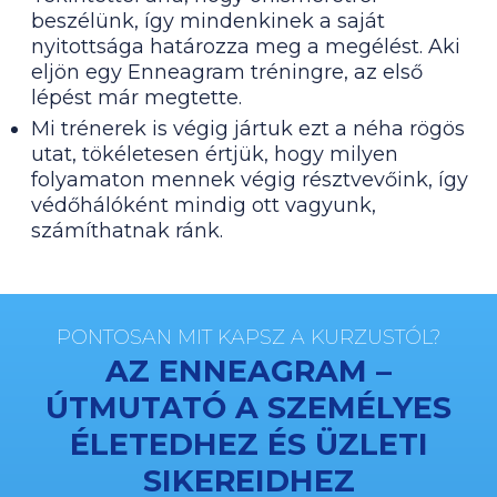
beszélünk, így mindenkinek a saját
nyitottsága határozza meg a megélést. Aki
eljön egy Enneagram tréningre, az első
lépést már megtette.
Mi trénerek is végig jártuk ezt a néha rögös
utat, tökéletesen értjük, hogy milyen
folyamaton mennek végig résztvevőink, így
védőhálóként mindig ott vagyunk,
számíthatnak ránk.
PONTOSAN MIT KAPSZ A KURZUSTÓL?
AZ ENNEAGRAM –
ÚTMUTATÓ A SZEMÉLYES
ÉLETEDHEZ ÉS ÜZLETI
SIKEREIDHEZ