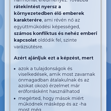
harmóniát eredményez. Továbbá
rátekintést nyersz a
környezetedben élő emberek
karakterére
, ami révén nő az
együttműködési képességed,
számos konfliktus és nehéz emberi
kapcsolat
oldódik fel, szinte
varázsütésre.
Azért ajánljuk ezt a képzést, mert
azok a tulajdonságok és
viselkedések, amik most zavarnak
önmagadban átalakulnak és az
azokat okozó érzelmet már
erőforrásként használhatod
megérted, hogy mások miért
működnek másképp és az -ha
most még