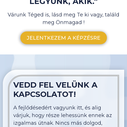
LEGYÜNK, AKIK.”
érteni magadat -Ezeken kívül különösen
ajánlott cégvezetőknek (ideális szervezeti
Várunk Téged is, lásd meg Te ki vagy, találd
struktúra), vezetőknek (hatékonyabb
meg Önmagad !
vezetési módszerek alapjai),
ügyfélszolgálati tevékenységhez (emberek
JELENTKEZEM A KÉPZÉSRE
elfogadása), értékesítőknek (belső
motivációk szerint differenciált
kommunikáció alapja), szülőknek
(gyermeknevelés magasabb szintre
emelése)
VEDD FEL VELÜNK A
KAPCSOLATOT!
A fejlődésedért vagyunk itt, és alig
várjuk, hogy része lehessünk ennek az
izgalmas útnak. Nincs más dolgod,