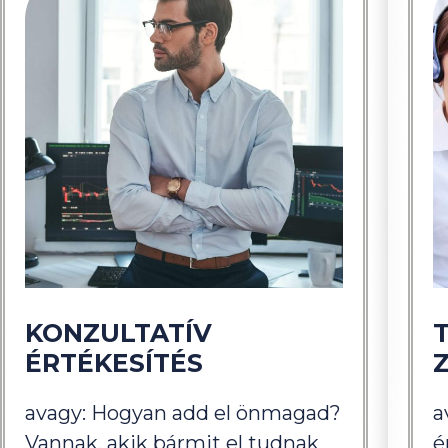
KONZULTATÍV
ÉRTÉKESÍTÉS
avagy: Hogyan add el önmagad?
a
Vannak, akik bármit el tudnak
é