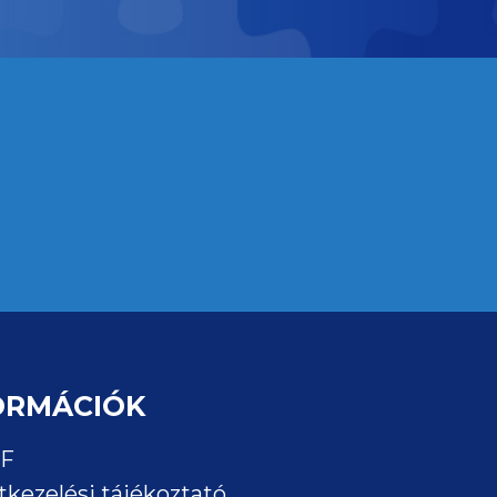
ORMÁCIÓK
F
tkezelési tájékoztató