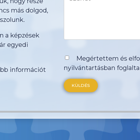
juk, hogy része
ncs más dolgod,
szolunk.
en a képzések
ár egyedi
Megértettem és elf
nyilvántartásban
foglalta
öbb információt