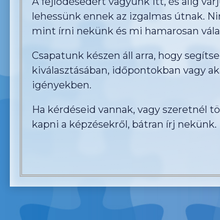
A fejlődésedért vagyunk itt, és alig vár
lehessünk ennek az izgalmas útnak. Ni
mint írni nekünk és mi hamarosan vála
Csapatunk készen áll arra, hogy segíts
kiválasztásában, időpontokban vagy ak
igényekben.
Ha kérdéseid vannak, vagy szeretnél t
kapni a képzésekről, bátran írj nekünk.