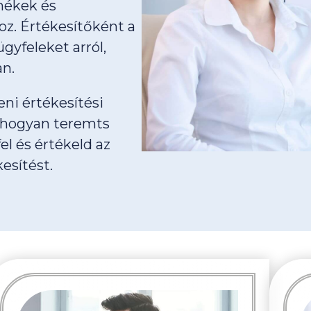
rmékek és
oz. Értékesítőként a
gyfeleket arról,
an.
eni értékesítési
, hogyan teremts
el és értékeld az
esítést.