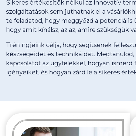
Sikeres értékesítők nélkül az innovatív te
szolgáltatások sem juthatnak el a vásárlókh
te feladatod, hogy meggyőzd a potenciális ü
hogy amit kínálsz, az az, amire szükségük v
Tréningjeink célja, hogy segítsenek fejleszt
készségeidet és technikáidat. Megtanulod
kapcsolatot az ügyfelekkel, hogyan ismerd f
igényeiket, és hogyan zárd le a sikeres érték