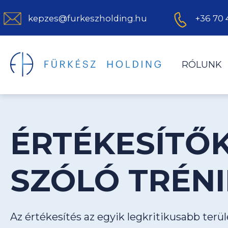
kepzes@furkeszholding.hu
+36 70 
RÓLUNK
ÉRTÉKESÍTŐ
SZÓLÓ TRÉN
Az értékesítés az egyik legkritikusabb terüle