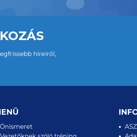
TKOZÁS
gfrissebb híreiről,
MENÜ
INF
Önismeret
ASZ
Vezetőknek szóló tréning
Ada