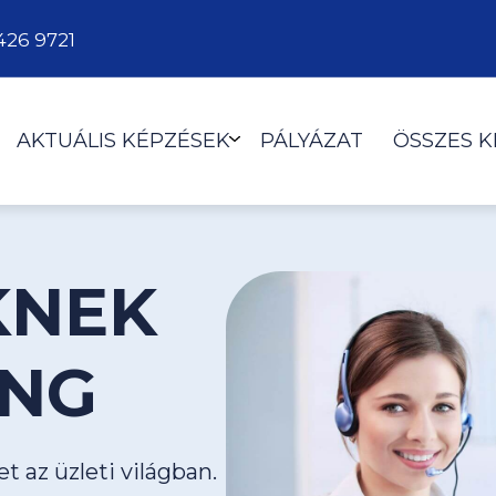
426 9721
AKTUÁLIS KÉPZÉSEK
PÁLYÁZAT
ÖSSZES 
KNEK
ING
t az üzleti világban.