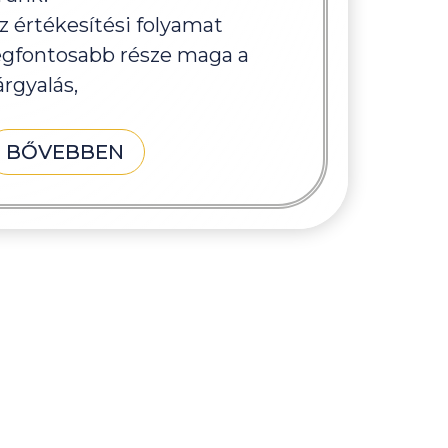
z értékesítési folyamat
egfontosabb része maga a
árgyalás,
BŐVEBBEN