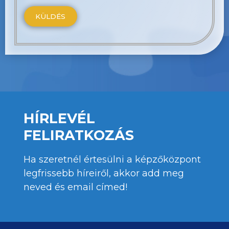
HÍRLEVÉL
FELIRATKOZÁS
Ha szeretnél értesülni a képzőközpont
legfrissebb híreiről, akkor add meg
neved és email címed!