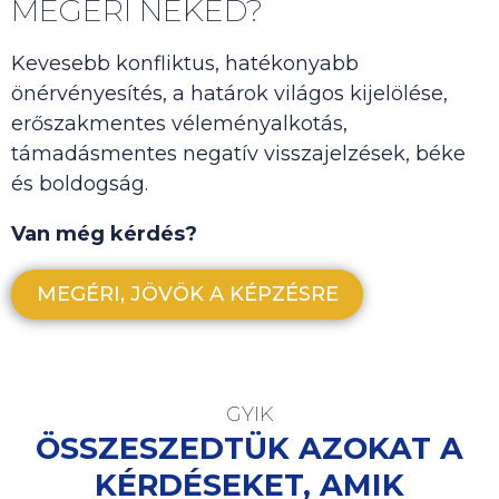
MEGÉRI NEKED?
Kevesebb konfliktus, hatékonyabb
önérvényesítés, a határok világos kijelölése,
erőszakmentes véleményalkotás,
támadásmentes negatív visszajelzések, béke
és boldogság.
Van még kérdés?
MEGÉRI, JÖVÖK A KÉPZÉSRE
GYIK
ÖSSZESZEDTÜK AZOKAT A
KÉRDÉSEKET, AMIK