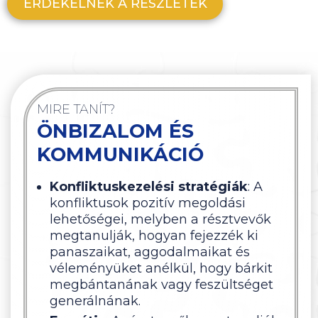
ÉRDEKELNEK A RÉSZLETEK
MIRE TANÍT?
ÖNBIZALOM ÉS
KOMMUNIKÁCIÓ
Konfliktuskezelési stratégiák
: A
konfliktusok pozitív megoldási
lehetőségei, melyben a résztvevők
megtanulják, hogyan fejezzék ki
panaszaikat, aggodalmaikat és
véleményüket anélkül, hogy bárkit
megbántanának vagy feszültséget
generálnának.