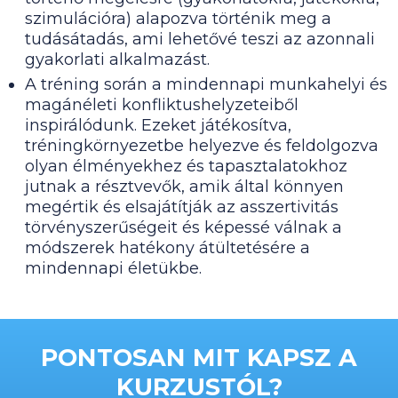
szimulációra) alapozva történik meg a
tudásátadás, ami lehetővé teszi az azonnali
gyakorlati alkalmazást.
A tréning során a mindennapi munkahelyi és
magánéleti konfliktushelyzeteiből
inspirálódunk. Ezeket játékosítva,
tréningkörnyezetbe helyezve és feldolgozva
olyan élményekhez és tapasztalatokhoz
jutnak a résztvevők, amik által könnyen
megértik és elsajátítják az asszertivitás
törvényszerűségeit és képessé válnak a
módszerek hatékony átültetésére a
mindennapi életükbe.
PONTOSAN MIT KAPSZ A
KURZUSTÓL?