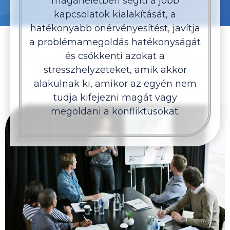
magánéletben segíti a jobb
kapcsolatok kialakítását, a
hatékonyabb önérvényesítést, javítja
a problémamegoldás hatékonyságát
és csökkenti azokat a
stresszhelyzeteket, amik akkor
alakulnak ki, amikor az egyén nem
tudja kifejezni magát vagy
megoldani a konfliktusokat.