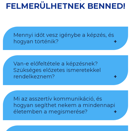
FELMERÜLHETNEK BENNED!
Mennyi időt vesz igénybe a képzés, és
hogyan történik?
Van-e előfeltétele a képzésnek?
4 nap, naponta szünetekkel együtt 8 óra,
Szükséges előzetes ismeretekkel
személyes jelenlétű vagy online tréning
rendelkeznem?
Mi az asszertív kommunikáció, és
Nem szükséges a képzéshez előzetes
hogyan segíthet nekem a mindennapi
kommunikációs ismeretekkel
életemben a megismerése?
rendelkezned, de hasznos, ha vannak
tapasztalataid, megéléseid, amit példaként
hozhatsz a képzésre.