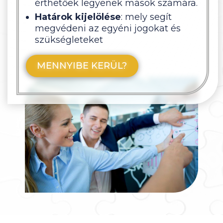
érthetőek legyenek mások számára.
Határok kijelölése
: mely segít
megvédeni az egyéni jogokat és
szükségleteket
MENNYIBE KERÜL?