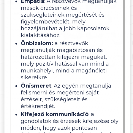
Empátia
: A résztvevők megtanulják
mások érzéseinek és
szükségleteinek megértését és
figyelembevételét, mely
hozzájárulhat a jobb kapcsolatok
kialakításához.
Önbizalom:
a résztvevők
megtanulják magabiztosan és
határozottan kifejezni magukat,
mely pozitív hatással van mind a
munkahelyi, mind a magánéleti
sikereikre.
Önismeret
: Az egyén megtanulja
felismerni és megérteni saját
érzéseit, szükségleteit és
értékrendjét.
Kifejező kommunikáció
: a
gondolatok és érzések kifejezése oly
módon, hogy azok pontosan