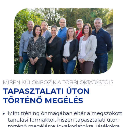
MIBEN KÜLÖNBÖZIK A TÖBBI OKTATÁSTÓL?
TAPASZTALATI ÚTON
TÖRTÉNŐ MEGÉLÉS
Mint tréning önmagában eltér a megszokott
tanulási formáktól, hiszen tapasztalati úton
történő megélésre (gyakorlatokra, játékokra,