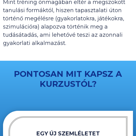
Mint tréning önmagában eltér a megszokott
tanulási formáktól, hiszen tapasztalati úton
történő megélésre (gyakorlatokra, játékokra,
szimulációra) alapozva történik meg a
tudásátadás, ami lehetővé teszi az azonnali
gyakorlati alkalmazást.
PONTOSAN MIT KAPSZ A
KURZUSTÓL?
EGY ÚJ SZEMLÉLETET