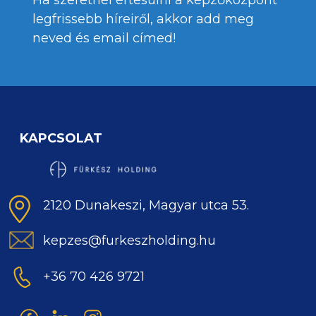
Ha szeretnél értesülni a képzőközpont
legfrissebb híreiről, akkor add meg
neved és email címed!
KAPCSOLAT
2120 Dunakeszi, Magyar utca 53.
kepzes@furkeszholding.hu
+36 70 426 9721