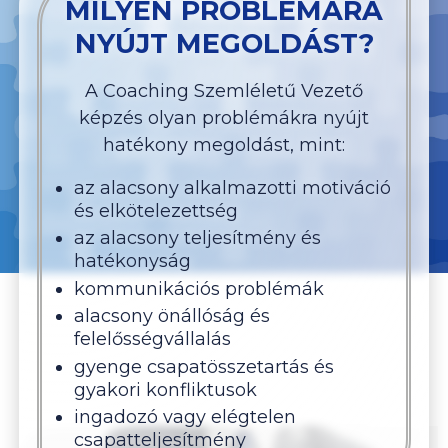
MILYEN PROBLÉMÁRA
NYÚJT MEGOLDÁST?
A Coaching Szemléletű Vezető
képzés olyan problémákra nyújt
hatékony megoldást, mint:
az alacsony alkalmazotti motiváció
és elkötelezettség
az alacsony teljesítmény és
hatékonyság
kommunikációs problémák
alacsony önállóság és
felelősségvállalás
gyenge csapatösszetartás és
gyakori konfliktusok
ingadozó vagy elégtelen
csapatteljesítmény