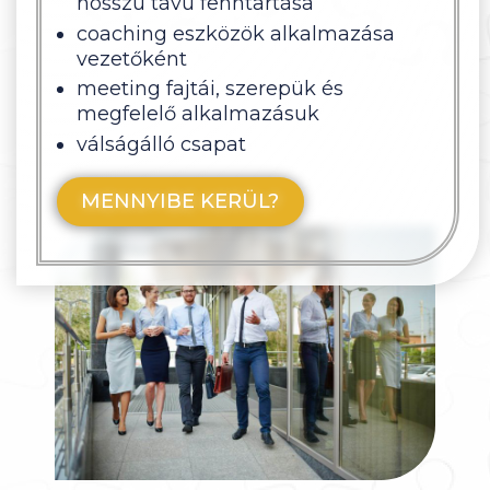
hosszú távú fenntartása
coaching eszközök alkalmazása
vezetőként
meeting fajtái, szerepük és
megfelelő alkalmazásuk
válságálló csapat
MENNYIBE KERÜL?