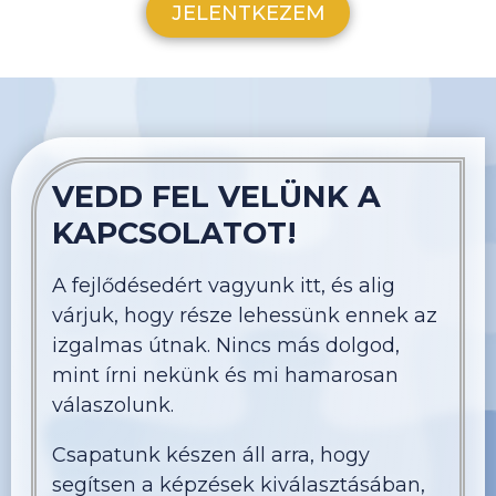
Emellett fontos, hogy a vezető nyitott
JELENTKEZEM
legyen új nézőpontok elfogadására, új
módszerek elsajátítására, képes legyen az
önreflexióra és a fejlődésre a közös sikerek
érdekében.
VEDD FEL VELÜNK A
KAPCSOLATOT!
A fejlődésedért vagyunk itt, és alig
várjuk, hogy része lehessünk ennek az
izgalmas útnak. Nincs más dolgod,
mint írni nekünk és mi hamarosan
válaszolunk.
Csapatunk készen áll arra, hogy
segítsen a képzések kiválasztásában,