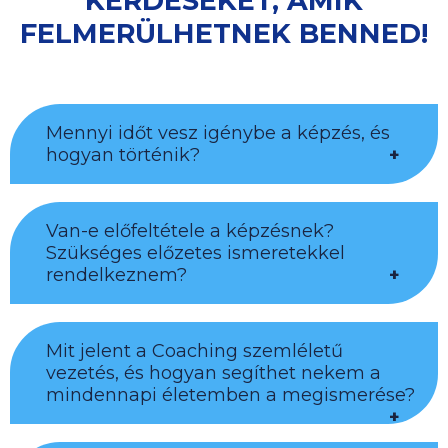
KÉRDÉSEKET, AMIK
FELMERÜLHETNEK BENNED!
Mennyi időt vesz igénybe a képzés, és
hogyan történik?
Van-e előfeltétele a képzésnek?
4 nap, naponta szünetekkel együtt 8 óra,
Szükséges előzetes ismeretekkel
személyes jelenlétű tréning
rendelkeznem?
Mit jelent a Coaching szemléletű
A tréning vezetőknek szól, függetlenül
vezetés, és hogyan segíthet nekem a
attól, hogy hány főből áll a csapatuk
mindennapi életemben a megismerése?