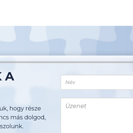
 A
juk, hogy része
ncs más dolgod,
szolunk.