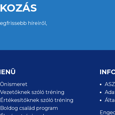
TKOZÁS
gfrissebb híreiről,
MENÜ
INF
Önismeret
ASZ
Vezetőknek szóló tréning
Ada
Értékesítőknek szóló tréning
Álta
Boldog család program
Enged