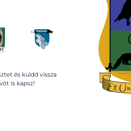
sztet és küldd vissza
ót is kapsz!