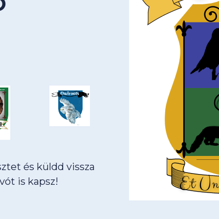
Ő
sztet és küldd vissza
ót is kapsz!