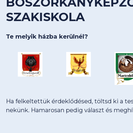
BOSZORKÁNYKÉPZ
SZAKISKOLA
Te melyik házba kerülnél?
Ha felkeltettük érdeklődésed, töltsd ki a te
nekünk. Hamarosan pedig választ és meghív