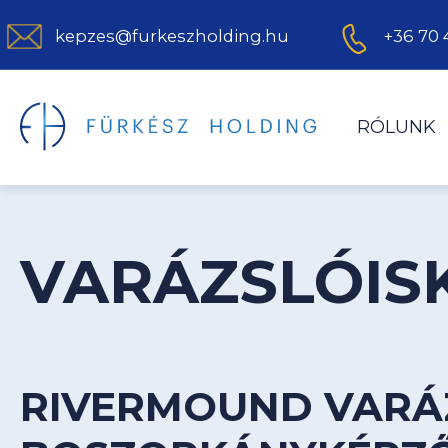
kepzes@furkeszholding.hu
+36 70 
RÓLUNK
VARÁZSLÓIS
RIVERMOUND VARÁ