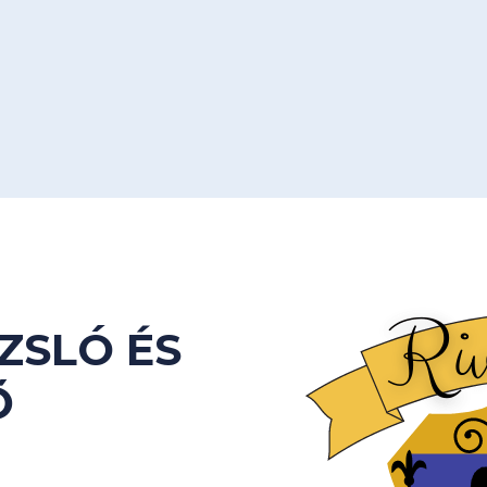
ZSLÓ ÉS
Ő