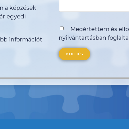
en a képzések
ár egyedi
Megértettem és elf
nyilvántartásban
foglalta
öbb információt