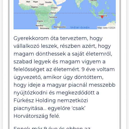
Gyerekkorom óta terveztem, hogy
vállalkozó leszek, részben azért, hogy
magam dönthessek a saját életemről,
szabad legyek és magam vigyem a
felelősséget az életemért. 9 éve voltam
ügyvezető, amikor úgy döntöttem,
hogy ideje a magyar piacnál messzebb
nyújtózkodni és megkezdődött a
Fürkész Holding nemzetközi
piacnyitása… egyelőre ‘csak’
Horvátország felé.
Ennek már 9 éve és ebben az