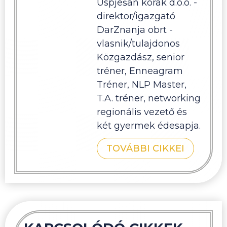
Uspješan korak d.o.o. -
direktor/igazgató
DarZnanja obrt -
vlasnik/tulajdonos
Közgazdász, senior
tréner, Enneagram
Tréner, NLP Master,
T.A. tréner, networking
regionális vezető és
két gyermek édesapja.
TOVÁBBI CIKKEI