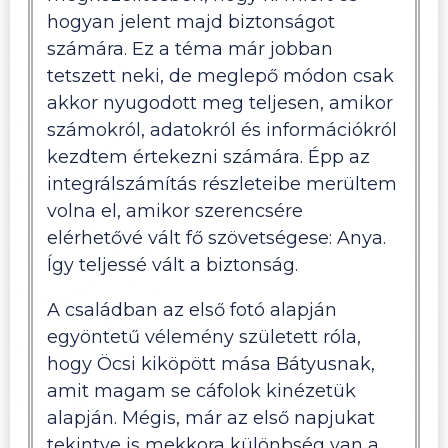
hogyan jelent majd biztonságot
számára. Ez a téma már jobban
tetszett neki, de meglepő módon csak
akkor nyugodott meg teljesen, amikor
számokról, adatokról és információkról
kezdtem értekezni számára. Épp az
integrálszámítás részleteibe merültem
volna el, amikor szerencsére
elérhetővé vált fő szövetségese: Anya.
Így teljessé vált a biztonság.
A családban az első fotó alapján
egyöntetű vélemény született róla,
hogy Öcsi kiköpött mása Bátyusnak,
amit magam se cáfolok kinézetük
alapján. Mégis, már az első napjukat
tekintve is mekkora különbség van a