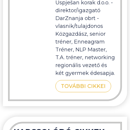
Uspješan korak d.o.o. -
direktor/igazgató
DarZnanja obrt -
vlasnik/tulajdonos
Közgazdász, senior
tréner, Enneagram
Tréner, NLP Master,
T.A. tréner, networking
regionális vezető és
két gyermek édesapja.
TOVÁBBI CIKKEI