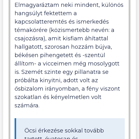
Elmagyaráztam neki mindent, különös
hangsúlyt fektettem a
kapcsolatteremtés és ismerkedés
témakörére (közismertebb nevén: a
csajozásra), amit kisfiam áhítattal
hallgatott, szorosan hozzám bújva,
békésen pihengetett és -szentül
állítom- a vicceimen még mosolygott
is. Szemét szinte egy pillanatra se
próbálta kinyitni, adott volt az
ősbizalom irányomban, a fény viszont
szokatlan és kényelmetlen volt
számára.
Öcsi érkezése sokkal tovább