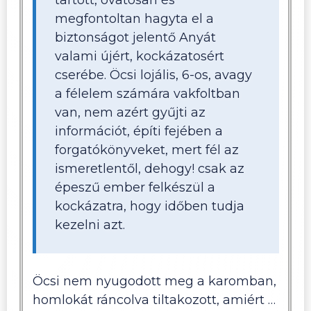
tartott, óvatosan és
megfontoltan hagyta el a
biztonságot jelentő Anyát
valami újért, kockázatosért
cserébe. Öcsi lojális, 6-os, avagy
a félelem számára vakfoltban
van, nem azért gyűjti az
információt, építi fejében a
forgatókönyveket, mert fél az
ismeretlentől, dehogy! csak az
épeszű ember felkészül a
kockázatra, hogy időben tudja
kezelni azt.
Öcsi nem nyugodott meg a karomban,
homlokát ráncolva tiltakozott, amiért …