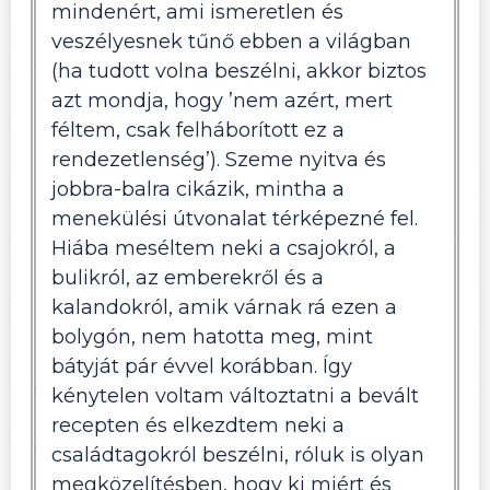
mindenért, ami ismeretlen és
veszélyesnek tűnő ebben a világban
(ha tudott volna beszélni, akkor biztos
azt mondja, hogy ’nem azért, mert
féltem, csak felháborított ez a
rendezetlenség’). Szeme nyitva és
jobbra-balra cikázik, mintha a
menekülési útvonalat térképezné fel.
Hiába meséltem neki a csajokról, a
bulikról, az emberekről és a
kalandokról, amik várnak rá ezen a
bolygón, nem hatotta meg, mint
bátyját pár évvel korábban. Így
kénytelen voltam változtatni a bevált
recepten és elkezdtem neki a
családtagokról beszélni, róluk is olyan
megközelítésben, hogy ki miért és