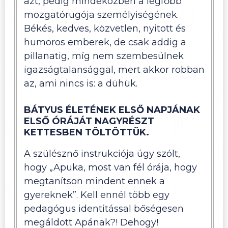
azt, pedig mindeközben a legfőbb
mozgatórugója személyiségének.
Békés, kedves, közvetlen, nyitott és
humoros emberek, de csak addig a
pillanatig, míg nem szembesülnek
igazságtalansággal, mert akkor robban
az, ami nincs is: a dühük.
BÁTYUS ÉLETÉNEK ELSŐ NAPJÁNAK
ELSŐ ÓRÁJÁT NAGYRÉSZT
KETTESBEN TÖLTÖTTÜK.
A szülésznő instrukciója úgy szólt,
hogy „Apuka, most van fél órája, hogy
megtanítson mindent ennek a
gyereknek”. Kell ennél több egy
pedagógus identitással bőségesen
megáldott Apának?! Dehogy!