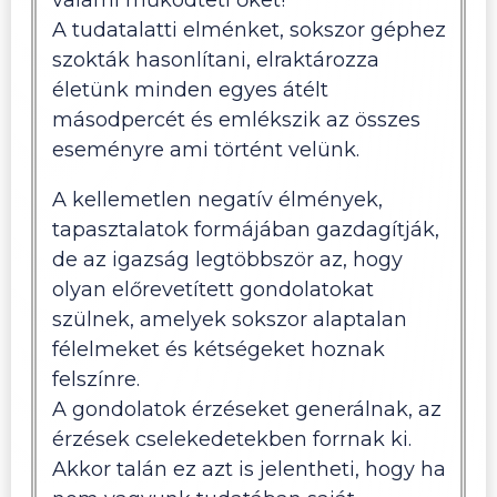
valami működteti őket!
A tudatalatti elménket, sokszor géphez
szokták hasonlítani, elraktározza
életünk minden egyes átélt
másodpercét és emlékszik az összes
eseményre ami történt velünk.
A kellemetlen negatív élmények,
tapasztalatok formájában gazdagítják,
de az igazság legtöbbször az, hogy
olyan előrevetített gondolatokat
szülnek, amelyek sokszor alaptalan
félelmeket és kétségeket hoznak
felszínre.
A gondolatok érzéseket generálnak, az
érzések cselekedetekben forrnak ki.
Akkor talán ez azt is jelentheti, hogy ha