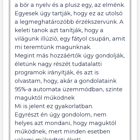
a bőr a nyelv és a plusz egy, az elménk.
Egyesek úgy tartják, hogy ez az utolsó
a legmeghatározóbb érzékszervünk. A
keleti tanok azt tanítják, hogy a
világunk illúzió, egy fátyol csupán, amit
mi teremtünk magunknak.
Megint más hozzáértők úgy gondolják,
életünk nagy részét tudatalatti
programok irányítják, és azt is
olvastam, hogy, akár a gondolataink
95%-a automata üzemmódban, szinte
maguktól működnek
Mi is jelent ez gyakorlatban.
Egyrészt én úgy gondolom, nem
helyes azt mondani, hogy maguktól
működnek, mert minden esetben