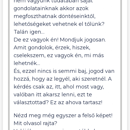
nem vagyunk tudatában saját
gondolatainknak akkor azok
megfoszthatnak döntéseinktől,
lehetőségeket vehetnek el tőlünk?
Talán igen…
De ez vagyok én! Mondjuk jogosan.
Amit gondolok, érzek, hiszek,
cselekszem, ez vagyok én, mi más
lehetnék…
És, ezzel nincs is semmi baj, jogod van
hozzá, hogy az legyél, aki szeretnél. A
kérdés csak az, itt, ahol most vagy,
valóban itt akarsz lenni, ezt te
választottad? Ez az ahova tartasz!
Nézd meg még egyszer a felső képet!
Mit olvasol rajta?