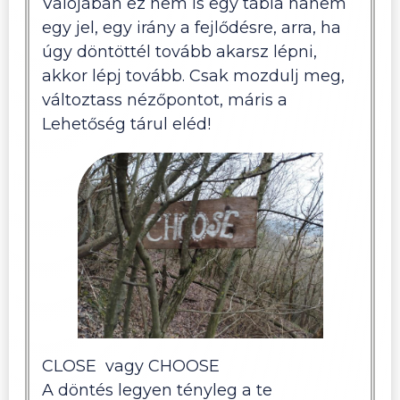
Valójában ez nem is egy tábla hanem
egy jel, egy irány a fejlődésre, arra, ha
úgy döntöttél tovább akarsz lépni,
akkor lépj tovább. Csak mozdulj meg,
változtass nézőpontot, máris a
Lehetőség tárul eléd!
CLOSE vagy CHOOSE
A döntés legyen tényleg a te