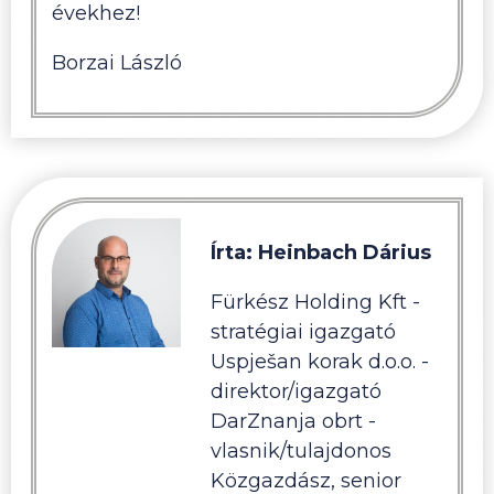
évekhez!
Borzai László
Írta: Heinbach Dárius
Fürkész Holding Kft -
stratégiai igazgató
Uspješan korak d.o.o. -
direktor/igazgató
DarZnanja obrt -
vlasnik/tulajdonos
Közgazdász, senior