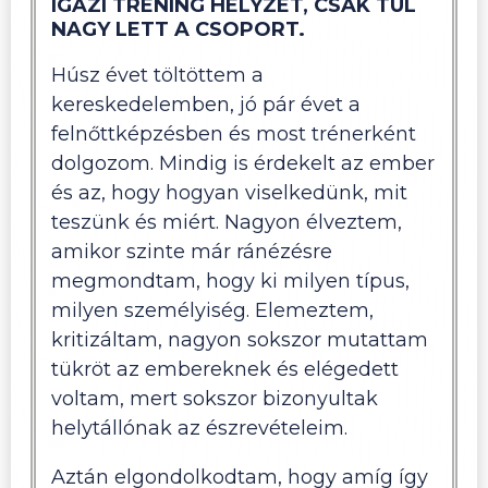
IGAZI TRÉNING HELYZET, CSAK TÚL
NAGY LETT A CSOPORT.
Húsz évet töltöttem a
kereskedelemben, jó pár évet a
felnőttképzésben és most trénerként
dolgozom. Mindig is érdekelt az ember
és az, hogy hogyan viselkedünk, mit
teszünk és miért. Nagyon élveztem,
amikor szinte már ránézésre
megmondtam, hogy ki milyen típus,
milyen személyiség. Elemeztem,
kritizáltam, nagyon sokszor mutattam
tükröt az embereknek és elégedett
voltam, mert sokszor bizonyultak
helytállónak az észrevételeim.
Aztán elgondolkodtam, hogy amíg így