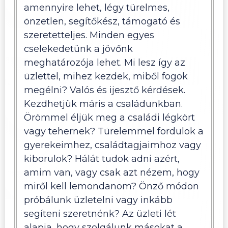
amennyire lehet, légy türelmes,
önzetlen, segítőkész, támogató és
szeretetteljes. Minden egyes
cselekedetünk a jövőnk
meghatározója lehet. Mi lesz így az
üzlettel, mihez kezdek, miből fogok
megélni? Valós és ijesztő kérdések.
Kezdhetjük máris a családunkban.
Örömmel éljük meg a családi légkört
vagy tehernek? Türelemmel fordulok a
gyerekeimhez, családtagjaimhoz vagy
kiborulok? Hálát tudok adni azért,
amim van, vagy csak azt nézem, hogy
miről kell lemondanom? Önző módon
próbálunk üzletelni vagy inkább
segíteni szeretnénk? Az üzleti lét
alapja, hogy szolgálunk másokat a