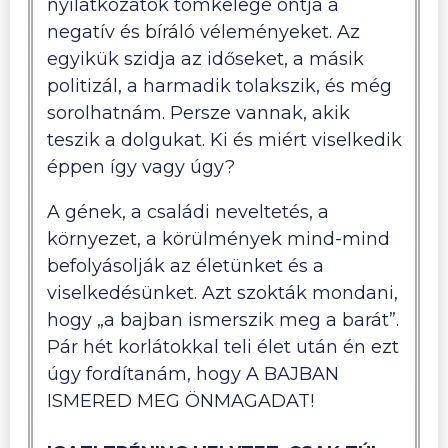
nyilatkozatok tömkelege ontja a
negatív és bíráló véleményeket. Az
egyikük szidja az időseket, a másik
politizál, a harmadik tolakszik, és még
sorolhatnám. Persze vannak, akik
teszik a dolgukat. Ki és miért viselkedik
éppen így vagy úgy?
A gének, a családi neveltetés, a
környezet, a körülmények mind-mind
befolyásolják az életünket és a
viselkedésünket. Azt szokták mondani,
hogy „a bajban ismerszik meg a barát”.
Pár hét korlátokkal teli élet után én ezt
úgy fordítanám, hogy A BAJBAN
ISMERED MEG ÖNMAGADAT!